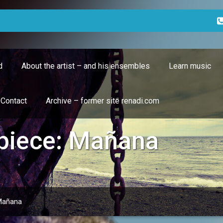
d
About the artist – and his ensembles
Learn music
Contact
Archive – former site renadi.com
 piece: Mañana
 Mañana