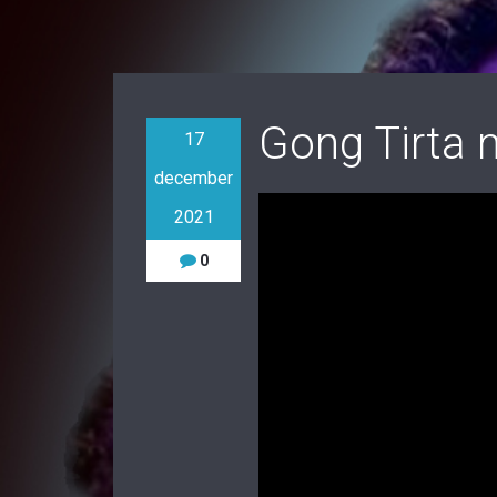
Gong Tirta 
17
december
2021
0