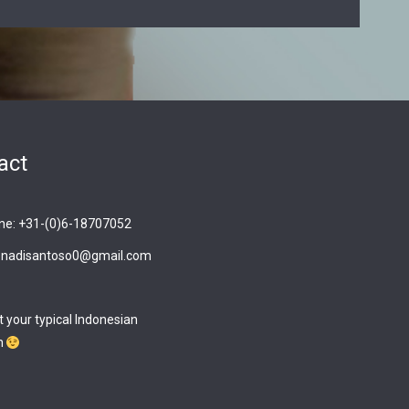
act
ne: +31-(0)6-18707052
renadisantoso0@gmail.com
 your typical Indonesian
n