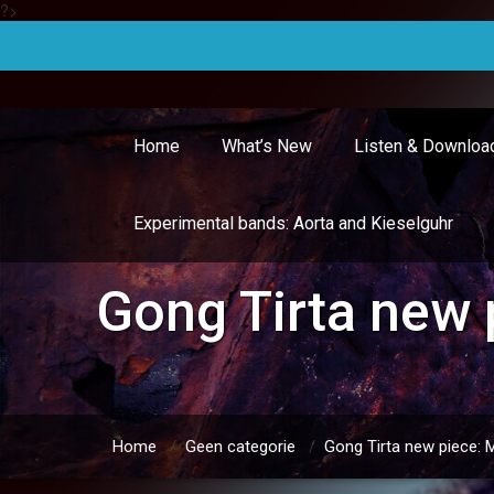
?>
Doorgaan
naar
inhoud
Home
What’s New
Listen & Downloa
Experimental bands: Aorta and Kieselguhr
Gong Tirta new
Home
/
Geen categorie
/
Gong Tirta new piece: