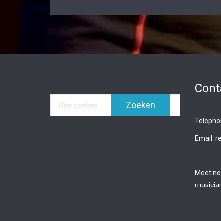
Cont
Telepho
Email: 
Meet not
musicia