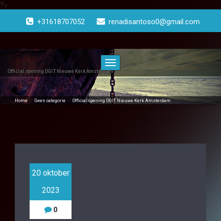
?>
Doorgaan
naar
+31618707052
renadisantoso0@gmail.com
inhoud
Toggle
navigatie
Official opening DGIT Nieuwe Kerk Amsterdam
Home
/
Geen categorie
/
Official opening DGIT Nieuwe Kerk Amsterdam
20 oktober
2023
0